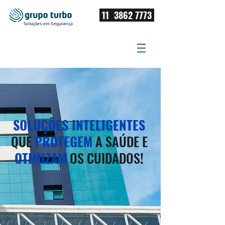
​ 11
3862 7773
Soluções em Segurança
SOLUÇÕES INTELIGENTES
QUE
PROTEGEM
A SAÚDE E
OTIMIZAM
OS CUIDADOS
!